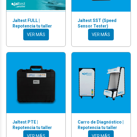
Jaltest FULL |
Jaltest SST (Speed
Repotencia tu taller
Sensor Tester)
VER MÁS
VER MÁS
Jaltest PTE |
Carro de Diagnóstico |
Repotencia tu taller
Repotencia tu taller
VER MÁS
VER MÁS