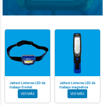
Jaltest Linterna LED de
Jaltest Linterna LED de
trabajo magnética
trabajo frontal
VER MÁS
VER MÁS