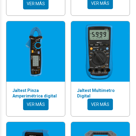
VER MÁS
VER MÁS
Jaltest Pinza
Jaltest Multímetro
Amperimétrica digital
Digital
VER MÁS
VER MÁS