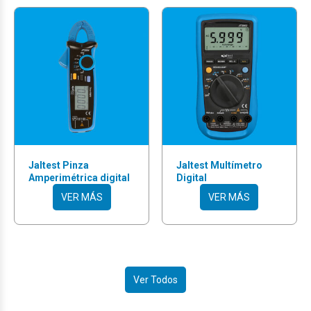
Jaltest Pinza
Jaltest Multímetro
Amperimétrica digital
Digital
VER MÁS
VER MÁS
Ver Todos