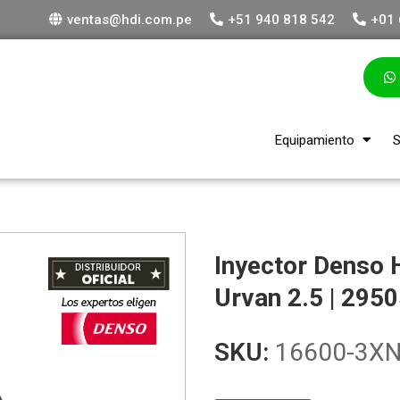
ventas@hdi.com.pe
+51 940 818 542
+01 
Equipamiento
S
Inyector Denso
Urvan 2.5 | 295
SKU:
16600-3X