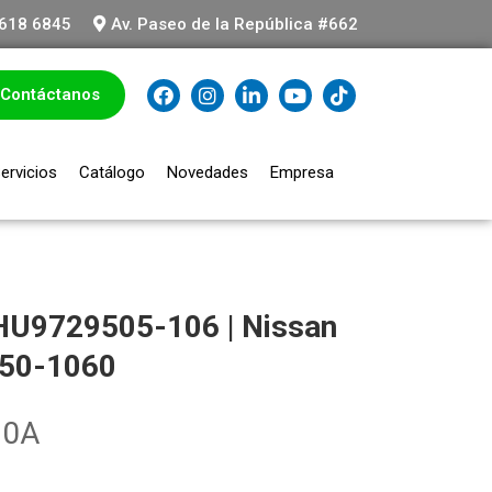
618 6845
Av. Paseo de la República #662
Contáctanos
ervicios
Catálogo
Novedades
Empresa
 HU9729505-106 | Nissan
050-1060
N0A