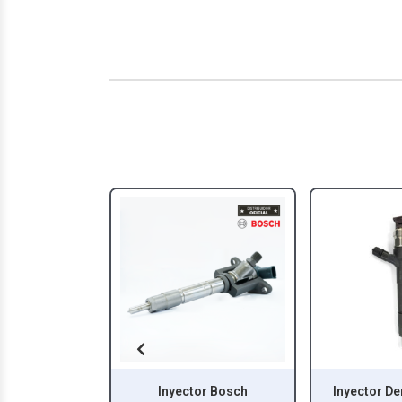
nyector Bosch
Inyector Denso 295050-
Inyect