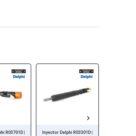
r Delphi R03301D |
Inyector Delphi R02801D |
In