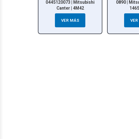
20073 | Mitsubishi
0890 | Mitsubishi L200 |
Ssa
Canter | 4M42
1465A367
VER MÁS
VER MÁS