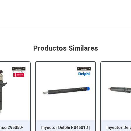
Productos Similares
or Delphi R04601D |
Inyector Delphi R03701D |
Inyecto