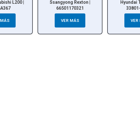
ngyong Rexton |
Hyundai Terracan |
JMC Ta
66501170321
33801-4X810
VER MÁS
VER MÁS