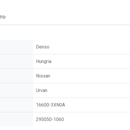
CTO
Denso
Hungria
Nissan
Urvan
16600-3XN0A
295050-1060